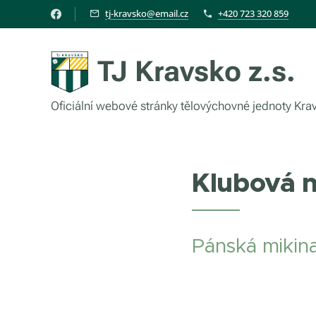
tj-kravsko@email.cz
+420 723 320 859
TJ Kravsko z.s.
Oficiální webové stránky tělovýchovné jednoty Kra
Klubová 
Pánská mikin