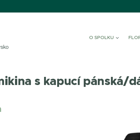
O SPOLKU
FLO
vsko
mikina s kapucí pánská/
a