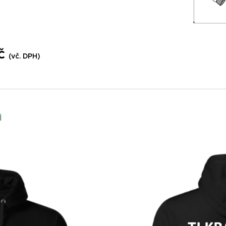
Kč
(vč. DPH)
a