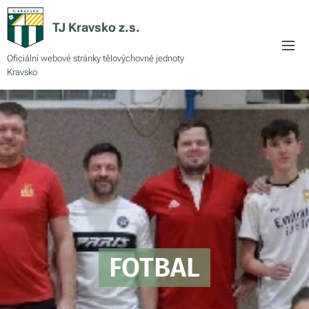
TJ Kravsko z.s.
Oficiální webové stránky tělovýchovné jednoty
Kravsko
FOTBAL