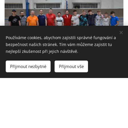
Používáme cookies, abychom zajistili správné fungování a
bezpečnost našich stránek. Tím vám můžeme zajistit tu
nejlepší zkušenost při jejich návštěvě.
Přijmout nezbytné
Přijmout vše
FOTOGALERIE ZDE
Silvestrovský fotbálek 2022
© 2023 Michal Kubiš