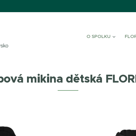
O SPOLKU
FLO
vsko
bová mikina dětská FLO