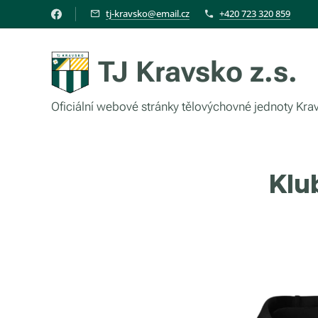
tj-kravsko@email.cz
+420 723 320 859
TJ Kravsko z.s.
Oficiální webové stránky tělovýchovné jednoty Kra
Klu