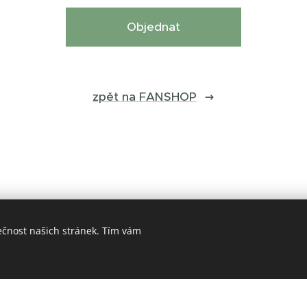
Objednat
zpět na FANSHOP
ečnost našich stránek. Tím vám
© 2023 Michal Kubiš
Vytvořeno službou
Webnode
Cookies