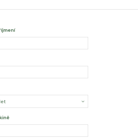
íjmení
kině