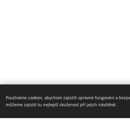
Používáme cookies, abychom zajistili správné fungování a bezp
můžeme zajistit tu nejlepší zkušenost při jejich návštěvě.
Vytvořte si webové stránky zdarma!